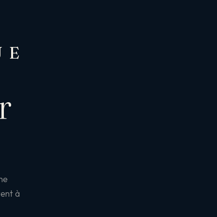
UE
r
une
tent à
.