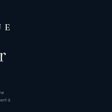
UE
r
une
tent à
.