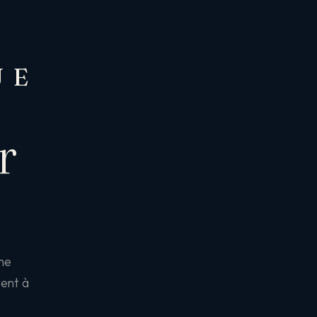
UE
r
une
tent à
.